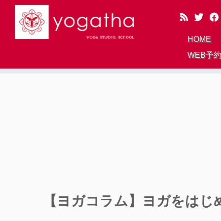
HOME
WEB予
Skip
to
content
【ヨガコラム】ヨガをはじ