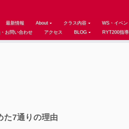
最新情報
About
クラス内容
WS・イベン
約・お問い合わせ
アクセス
BLOG
RYT200指
めた7通りの理由