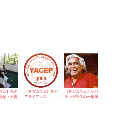
ラム】私の
【ヨガコラム】ヨガ
【ヨガコラム】シバ
得意・不得
アライアンス
ナンダ先生の一番弟
分析
YACEP（継続教育
子Swami Vishnu-
プロバイダー）にな
devanandaについて
りました