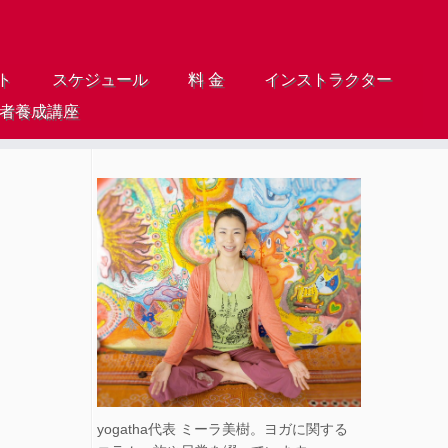
ト
スケジュール
料 金
インストラクター
導者養成講座
yogatha代表 ミーラ美樹。ヨガに関する