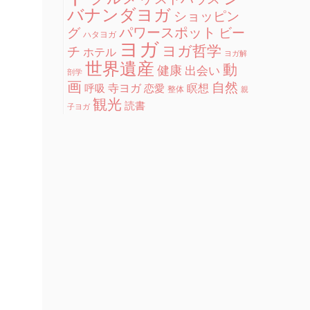
バナンダヨガ
ショッピン
グ
パワースポット
ビー
ハタヨガ
ヨガ
ヨガ哲学
チ
ホテル
ヨガ解
世界遺産
動
健康
出会い
剖学
画
自然
寺ヨガ
瞑想
呼吸
恋愛
整体
親
観光
読書
子ヨガ