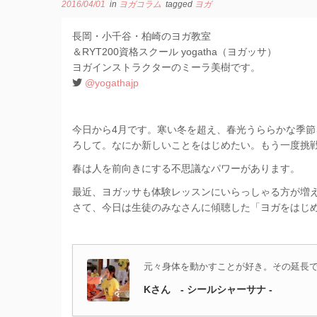
2016/04/01
in
ヨガコラム
tagged
ヨガ
長岡・小千谷・柏崎のヨガ教室
＆RYT200資格スクール yogatha（ヨガッサ）
ヨガインストラクターのミーラ美樹です。
@yogathajp
今日から4月です。寒い冬を超え、春光うららかな季
ろして。なにか新しいことをはじめたい。もう一度挑
春は人を前向きにする不思議なパワーがあります。
最近、ヨガッサも体験レッスンにいらっしゃる方が増
さて、今日は生徒のみなさんに傾聴した「ヨガをはじ
元々身体を動かすことが好き。その延長
Kさん - シールシャーサナ -