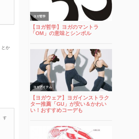
」とか
。す