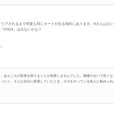
クリアされるまで何度も同じカードが出る傾向にあります。Nさんは占
「YOGA」は出ないかな？
か。
り、あちこちの医者を頼りましたが改善しませんでした。腰痛のせいで色々な
なったり、そんな自分に辟易していたとき。ヨガをやっている友人に勧められ