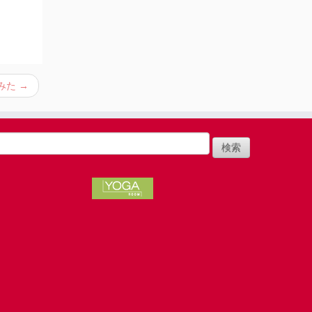
みた
→
検
: