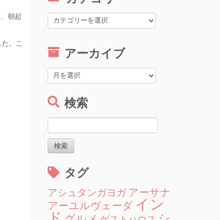
は、朝起
カ
テ
ゴ
した。こ
リ
アーカイブ
ー
ア
ー
カ
検索
イ
ブ
検
索:
タグ
アーサナ
アシュタンガヨガ
イン
アーユルヴェーダ
ド
シ
グルメ
ゲストハウス