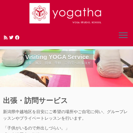
Skip
to
content
Visiting YOGA Service
企業、施設、団体、学校、ご自宅へ出張ヨガ
出張・訪問サービス
新潟県中越地区を目安にご希望の場所やご自宅に伺い、グループレ
ッスンやプライベートレッスンを行います。
「子供がいるので外出しづらい。」