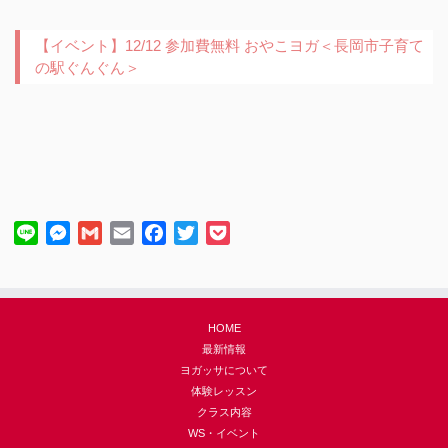
【イベント】12/12 参加費無料 おやこヨガ＜長岡市子育て
の駅ぐんぐん＞
Line
Messenger
Gmail
Email
Facebook
Twitter
Pocket
HOME
最新情報
ヨガッサについて
体験レッスン
クラス内容
WS・イベント