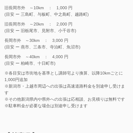
旧長岡市外 ～10km ： 1,000 円
(目安 ー 三島町、与板町、中之島町、越路町)
旧長岡市外 ～20km ： 2,000 円
(目安 ー 旧栃尾市、見附市、小千谷市)
長岡市外 ～30km ： 3,000 円
(目安 ー 燕市、三条市、寺泊町、魚沼市)
長岡市外 ～40km ： 4,000 円
(目安 ー 柏崎市、十日町市)
※各目安は市街地を基準とし講師宅より換算、以降10kmごとに
1,000円追加
※新潟市・上越市周辺への出張は高速道路料金を別途申し受けま
す
※その他新潟県内や県外への出張は応相談、お見積りは無料です
※駐車料金が必要な場合は別途申し受けます