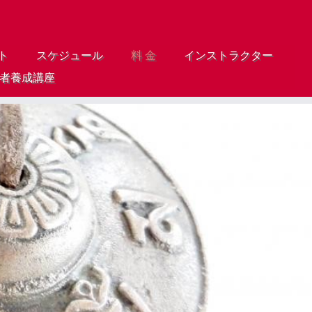
ト
スケジュール
料 金
インストラクター
導者養成講座