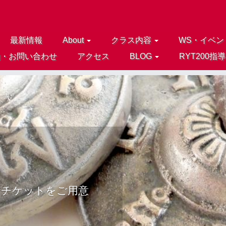
最新情報
About
クラス内容
WS・イベン
約・お問い合わせ
アクセス
BLOG
RYT200指
券チケットをご用意