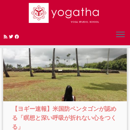
Skip
to
content
【ヨギー速報】米国防ペンタゴンが認め
る「瞑想と深い呼吸が折れない心をつく
る」