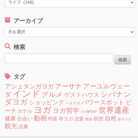
カ
テ
ゴ
アーカイブ
リ
ー
ア
ー
カ
検索
イ
検
ブ
索:
タグ
アーサナ
アーユルヴェー
アシュタンガヨガ
インド
シバナン
グルメ
ダ
ゲストハウス
ダヨガ
ショッピング
パワースポット
ビ
ハタヨガ
ヨガ
世界遺産
ヨガ哲学
ーチ
ホテル
ヨガ解剖学
動画
自然
健康
出会い
寺ヨガ
瞑想
呼吸
恋愛
整体
親子ヨガ
観光
読書