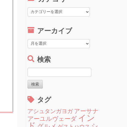
カ
テ
ゴ
リ
アーカイブ
ー
ア
ー
カ
検索
イ
ブ
検
索:
タグ
アーサナ
アシュタンガヨガ
イン
アーユルヴェーダ
ド
シ
グルメ
ゲストハウス