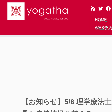
HOME
WEB予
Skip
to
content
【お知らせ】5/8 理学療