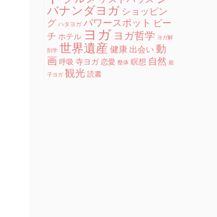
バナンダヨガ
ショッピン
グ
パワースポット
ビー
ハタヨガ
ヨガ
ヨガ哲学
チ
ホテル
ヨガ解
世界遺産
動
健康
出会い
剖学
画
自然
寺ヨガ
瞑想
呼吸
恋愛
整体
親
観光
読書
子ヨガ