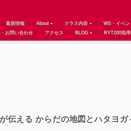
最新情報
About
クラス内容
WS・イベン
約・お問い合わせ
アクセス
BLOG
RYT200指
法士が伝える からだの地図とハタヨガ