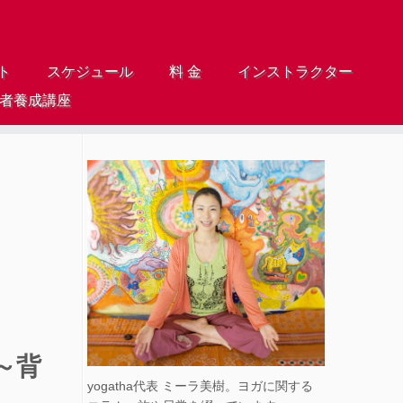
ト
スケジュール
料 金
インストラクター
導者養成講座
～背
yogatha代表 ミーラ美樹。ヨガに関する