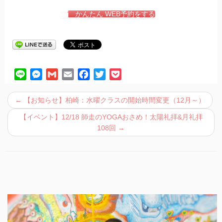
かんたん WEB予約をする
L
M
G
E
F
T
P
i
e
m
m
a
w
o
n
s
a
a
c
i
c
←
【お知らせ】柏崎：水曜クラスの開始時間変更（12月～）
e
s
i
i
e
t
k
【イベント】12/18 師走のYOGAおさめ！太陽礼拝&月礼拝
e
l
l
b
t
e
108回
→
n
o
e
t
g
o
r
e
k
r