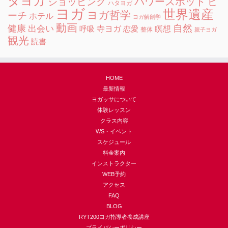
ダヨガ
ショッピング
パワースポット
ビ
ハタヨガ
ヨガ
世界遺産
ヨガ哲学
ーチ
ホテル
ヨガ解剖学
動画
自然
健康
出会い
寺ヨガ
瞑想
呼吸
恋愛
整体
親子ヨガ
観光
読書
HOME
最新情報
ヨガッサについて
体験レッスン
クラス内容
WS・イベント
スケジュール
料金案内
インストラクター
WEB予約
アクセス
FAQ
BLOG
RYT200ヨガ指導者養成講座
プライバシーポリシー