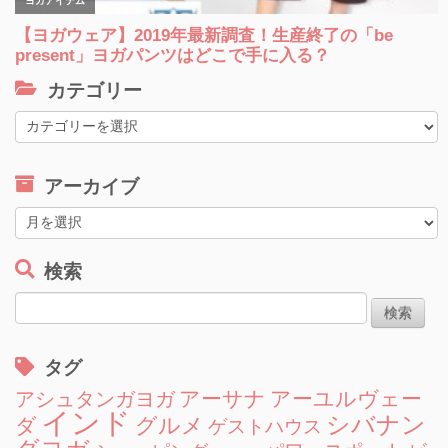
カテゴリー
カ
テ
ゴ
アーカイブ
リ
ー
ア
ー
カ
検索
イ
検
ブ
索:
タグ
アーサナ
アーユルヴェー
アシュタンガヨガ
インド
シバナン
グルメ
ダ
ゲストハウス