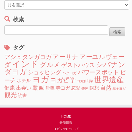
ー
ア
ー
カ
検索
イ
検
ブ
索:
タグ
アーサナ
アーユルヴェー
アシュタンガヨガ
インド
シバナン
グルメ
ダ
ゲストハウス
ダヨガ
ショッピング
パワースポット
ビ
ハタヨガ
ヨガ
世界遺産
ヨガ哲学
ーチ
ホテル
ヨガ解剖学
動画
自然
健康
出会い
寺ヨガ
瞑想
呼吸
恋愛
整体
親子ヨガ
観光
読書
HOME
最新情報
ヨガッサについて