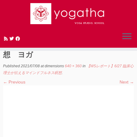
Skip
to
新潟県長岡市 マインドフルネス 瞑
content
想 ヨガ
Published
2021/07/08
at dimensions
640 × 360
in
【WSレポート】6/27 臨床心
理士が伝えるマインドフルネス瞑想
.
← Previous
Next →