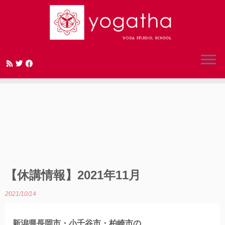
Skip
to
content
【休講情報】2021年11月
2021/10/14
新潟県長岡市・小千谷市・柏崎市の