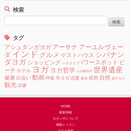
ー
カ
検索
イ
検
ブ
索:
タグ
アーサナ
アーユルヴェー
アシュタンガヨガ
インド
シバナン
グルメ
ダ
ゲストハウス
ダヨガ
ショッピング
パワースポット
ビ
ハタヨガ
ヨガ
世界遺産
ヨガ哲学
ーチ
ホテル
ヨガ解剖学
動画
自然
健康
出会い
寺ヨガ
瞑想
呼吸
恋愛
整体
親子ヨガ
観光
読書
HOME
最新情報
ヨガッサについて
体験レッスン
クラス内容