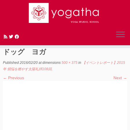
Skip
to
アドームカシュヴァナーサナ ダウン
content
ドッグ ヨガ
Published
2016/02/20
at dimensions
500 × 375
in
【イベントレポート】2015
年 煩悩を燃やす太陽礼拝108回
.
← Previous
Next →