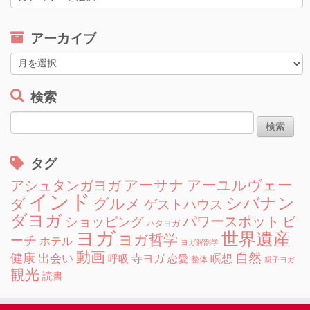
テ
ゴ
アーカイブ
リ
ー
ア
ー
カ
検索
イ
検
ブ
索:
タグ
アーサナ
アーユルヴェー
アシュタンガヨガ
インド
シバナン
グルメ
ダ
ゲストハウス
ダヨガ
ショッピング
パワースポット
ビ
ハタヨガ
ヨガ
世界遺産
ヨガ哲学
ーチ
ホテル
ヨガ解剖学
動画
自然
健康
出会い
寺ヨガ
瞑想
呼吸
恋愛
整体
親子ヨガ
観光
読書