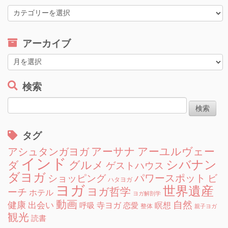
カ
テ
ゴ
アーカイブ
リ
ー
ア
ー
カ
検索
イ
検
ブ
索:
タグ
アーサナ
アーユルヴェー
アシュタンガヨガ
インド
シバナン
グルメ
ダ
ゲストハウス
ダヨガ
ショッピング
パワースポット
ビ
ハタヨガ
ヨガ
世界遺産
ヨガ哲学
ーチ
ホテル
ヨガ解剖学
動画
自然
健康
出会い
寺ヨガ
瞑想
呼吸
恋愛
整体
親子ヨガ
観光
読書