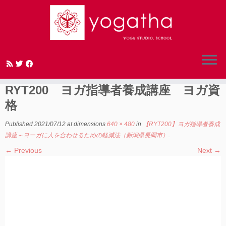
Skip
to
太陽礼拝 アーサナ 新潟 長岡
content
RYT200 ヨガ指導者養成講座 ヨガ資
格
Published
2021/07/12
at dimensions
640 × 480
in
【RYT200】ヨガ指導者養成
講座～ヨーガに人を合わせるための軽減法（新潟県長岡市）
.
← Previous
Next →