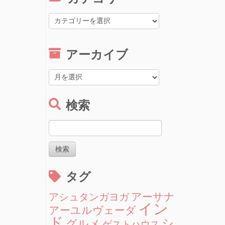
カ
テ
ゴ
リ
アーカイブ
ー
ア
ー
カ
検索
イ
ブ
検
索:
タグ
アーサナ
アシュタンガヨガ
イン
アーユルヴェーダ
ド
シ
グルメ
ゲストハウス