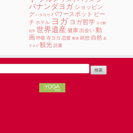
バナンダヨガ
ショッピン
グ
パワースポット
ビー
ハタヨガ
ヨガ
ヨガ哲学
チ
ホテル
ヨガ解
世界遺産
動
健康
出会い
剖学
画
自然
寺ヨガ
瞑想
呼吸
恋愛
整体
親
観光
読書
子ヨガ
検
: