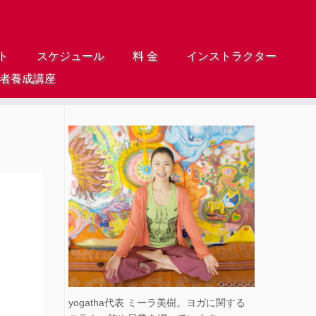
ト
スケジュール
料 金
インストラクター
導者養成講座
yogatha代表 ミーラ美樹。ヨガに関する