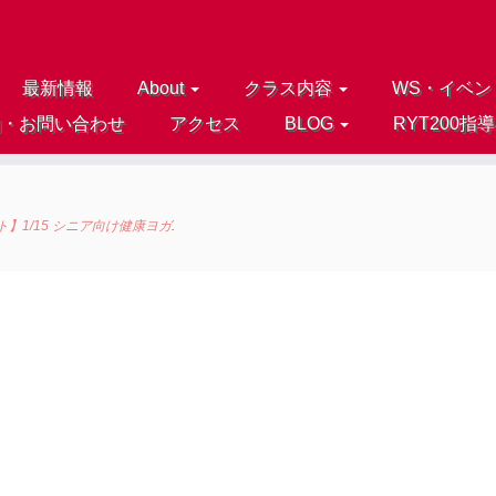
最新情報
About
クラス内容
WS・イベン
約・お問い合わせ
アクセス
BLOG
RYT200指
】1/15 シニア向け健康ヨガ
.