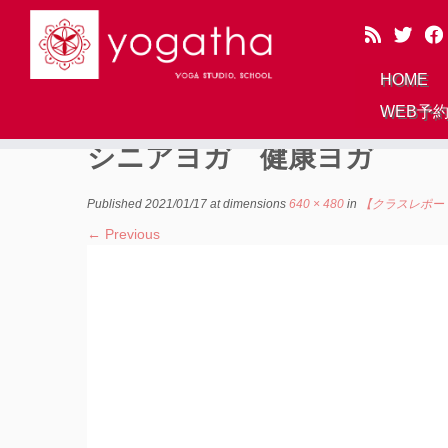
HOME
WEB予
Skip
to
シニアヨガ 健康ヨガ
content
Published
2021/01/17
at dimensions
640 × 480
in
【クラスレポート
← Previous