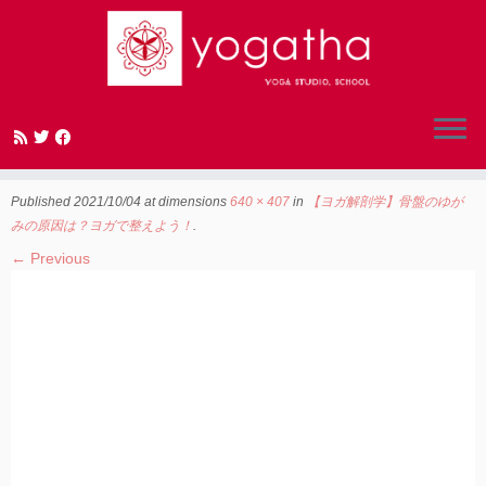
Skip
to
ヨガ解剖学 骨盤 男女
content
Published
2021/10/04
at dimensions
640 × 407
in
【ヨガ解剖学】骨盤のゆが
みの原因は？ヨガで整えよう！
.
← Previous