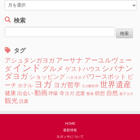
ー
ア
ー
カ
検索
イ
検
ブ
索:
タグ
アーサナ
アーユルヴェー
アシュタンガヨガ
インド
シバナン
グルメ
ダ
ゲストハウス
ダヨガ
ショッピング
パワースポット
ビ
ハタヨガ
ヨガ
世界遺産
ヨガ哲学
ーチ
ホテル
ヨガ解剖学
動画
自然
健康
出会い
寺ヨガ
瞑想
呼吸
恋愛
整体
親子ヨガ
観光
読書
HOME
最新情報
ヨガッサについて