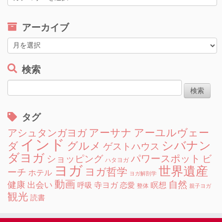
テ
ゴ
アーカイブ
リ
ー
ア
ー
カ
検索
イ
検
ブ
索:
タグ
アーサナ
アーユルヴェー
アシュタンガヨガ
インド
シバナン
グルメ
ダ
ゲストハウス
ダヨガ
ショッピング
パワースポット
ビ
ハタヨガ
ヨガ
世界遺産
ヨガ哲学
ーチ
ホテル
ヨガ解剖学
動画
自然
健康
出会い
寺ヨガ
瞑想
呼吸
恋愛
整体
親子ヨガ
観光
読書