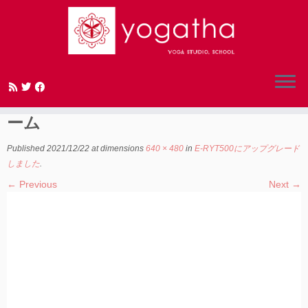
Skip
to
アメリカ カルフォルニア ヨガファ
content
ーム
Published
2021/12/22
at dimensions
640 × 480
in
E-RYT500にアップグレード
しました
.
← Previous
Next →