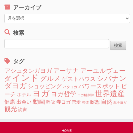
ゴ
アーカイブ
リ
ー
ア
ー
カ
検索
イ
検
ブ
索:
タグ
アーサナ
アーユルヴェー
アシュタンガヨガ
インド
シバナン
グルメ
ダ
ゲストハウス
ダヨガ
ショッピング
パワースポット
ビ
ハタヨガ
ヨガ
世界遺産
ヨガ哲学
ーチ
ホテル
ヨガ解剖学
動画
自然
健康
出会い
寺ヨガ
瞑想
呼吸
恋愛
整体
親子ヨガ
観光
読書
HOME