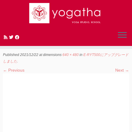
Skip
to
インド シバナンダヨガアシュラム
content
Published
2021/12/22
at dimensions
640 × 480
in
E-RYT500にアップグレード
しました
.
← Previous
Next →