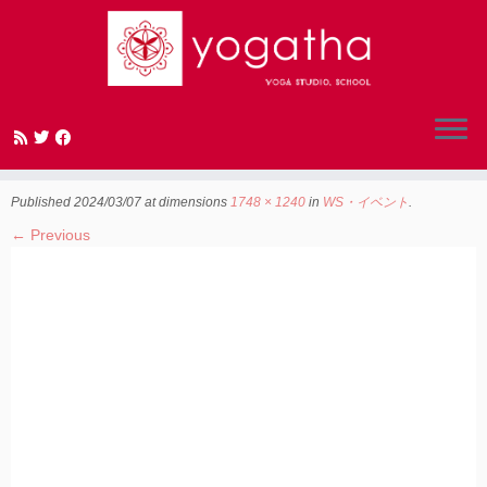
Skip
to
陰ヨガ 新潟 長岡 経絡
content
Published
2024/03/07
at dimensions
1748 × 1240
in
WS・イベント
.
← Previous