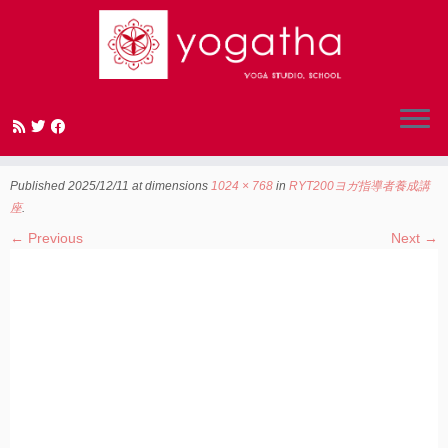
Skip
to
RYT200ヨガ指導者養成講座
content
Published
2025/12/11
at dimensions
1024 × 768
in
RYT200ヨガ指導者養成講
座
.
← Previous
Next →